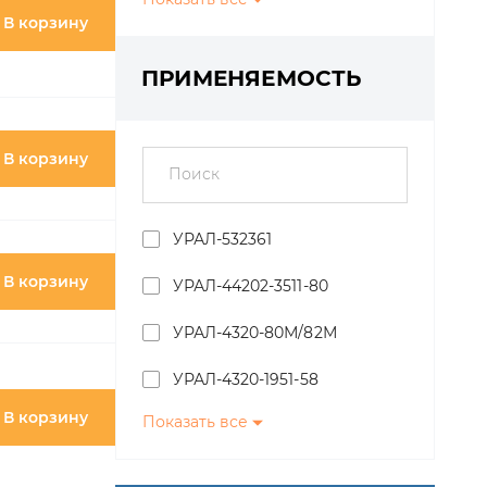
В корзину
СААЗ
Поиск
УРАЛ-532361
ПЕГАС
УРАЛ-44202-3511-80
OOO Ар Си Эр
В корзину
УРАЛ-4320-80М/82М
Fenox
УРАЛ-4320-1951-58
ООО Ар Си Эр
Показать все
УРАЛ-4320-1151-59
MONROE
В корзину
УРАЛ-4320-0971-58
Снят с производства
Подобрать
УРАЛ-44202-0511-58
ПАО Автодизель (ЯМЗ)
УРАЛ-44202-3511-80М
В корзину
ГРАФИЧЕСКИЕ
УРАЛ-532301
КАТАЛОГИ