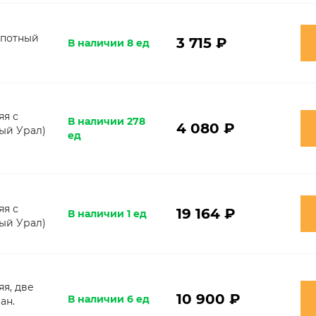
апотный
3 715 ₽
В наличии 8 ед
яя с
В наличии 278
4 080 ₽
ый Урал)
ед
яя с
19 164 ₽
В наличии 1 ед
ый Урал)
я, две
10 900 ₽
В наличии 6 ед
ан.