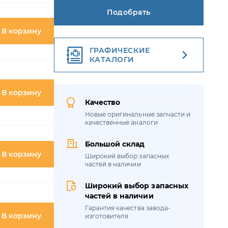
УРАЛ-63674
Качество
УРАЛ-63685
В корзину
Новые оригинальные запчасти и
качественные аналоги
УРАЛ-6370-1151
Большой склад
УРАЛ-6370-1121
Широкий выбор запасных
частей в наличии
УРАЛ-63704
В корзину
Широкий выбор запасных
УРАЛ-375
частей в наличии
Гарантия качества завода-
УРАЛ-55571-1121-70
изготовителя
В корзину
УРАЛ-4320-60
Скидки
От объемов приобретаемой
УРАЛ-4320-61
продукции
УРАЛ-43204-1111-70
В корзину
УРАЛ-43204-1153-70