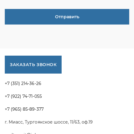
+7 (922) 74-71-055
+7 (965) 85-89-377
г. Миасс, Тургоякское шоссе, 11/63, оф.19
uraltranzit@inbox.ru
Каталог запчастей
Спецпредложения
Графические каталоги УРАЛ
Доставка и оплата
Гарантии
Новости и акции