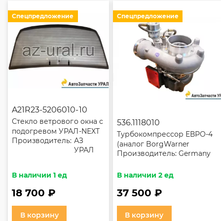
Спецпредложение
Спецпредложение
A21R23-5206010-10
Стекло ветрового окна с
536.1118010
подогревом УРАЛ-NEXT
Турбокомпрессор ЕВРО-4
Производитель:
АЗ
(аналог BorgWarner
УРАЛ
Производитель:
Germany
12709880067) 53602.1118010-1
В наличии 1 ед
В наличии 2 ед
18 700 ₽
37 500 ₽
В корзину
В корзину