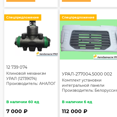
Спецпредложение
Спецпредложение
12 739 074
Клиновой механизм
УРАЛ-277004.5000 002
УРАЛ (12739074)
Комплект установки
Производитель:
АНАЛОГ
АИ-3501020
интегральной панели
Производитель:
Белорусси
(облицовка радиатора
УРАЛ-М)
В наличии 60 ед
В наличии 6 ед
7 000 ₽
112 000 ₽