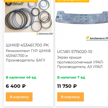
ШНКФ 453461.700 РК
Ремкомплект ГУР ШНКФ
UC1A11-5715020-10
453461.700 и
Экран крыши
Производитель:
БАГУ
модификаций
противосолнечный УРАЛ-
Производитель:
АЗ УРАЛ
NEXT
В наличии 46 ед
В наличии 7 ед
6 400 ₽
11 750 ₽
В корзину
В корзину