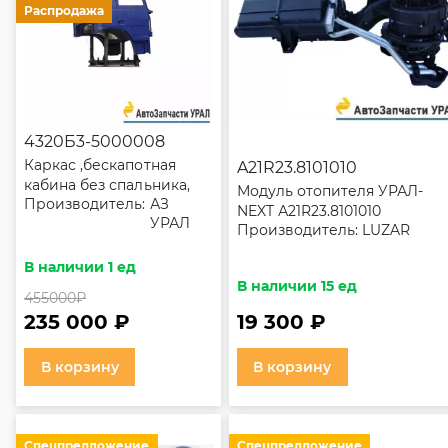
Распродажа
4320Б3-5000008
Каркас ,бескапотная
A21R23.8101010
кабина без спальника,
Модуль отопителя УРАЛ-
Производитель:
АЗ
для автомобиля с
NEXT А21R23.8101010
УРАЛ
двигателем
Производитель:
LUZAR
ЯМЗ-236НЕ2-45
(УЦЕНКА)
В наличии 1 ед
В наличии 15 ед
455000
₽
235 000 ₽
19 300 ₽
В корзину
В корзину
Спецпредложение
Спецпредложение