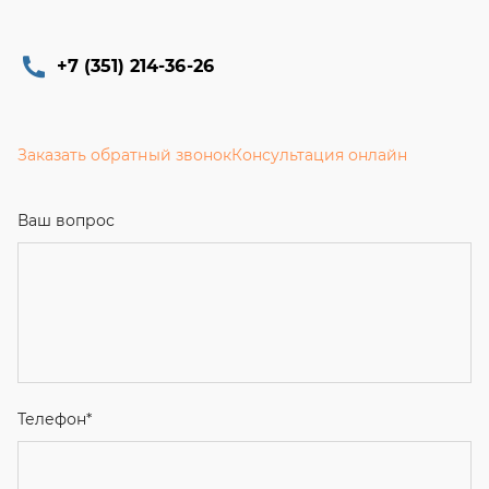
+7 (351) 214-36-26
Заказать обратный звонок
Консультация онлайн
Ваш вопрос
Телефон
*
Email
Ваше имя
Я соглашаюсь с
Политикой конфиденциальности
и даю
согласие на обработку персональных данных.