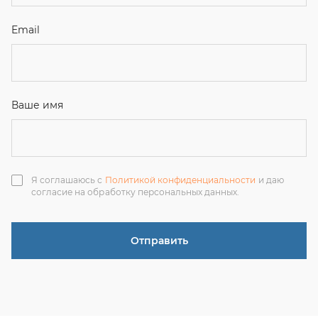
Отправить
ЗАКАЗАТЬ ЗВОНОК
+7 (351) 214-36-26
+7 (922) 74-71-055
+7 (965) 85-89-377
г. Миасс, Тургоякское шоссе, 11/63, оф.19
uraltranzit@inbox.ru