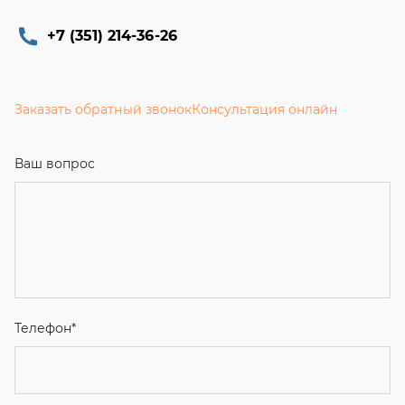
+7 (351) 214-36-26
Заказать обратный звонок
Консультация онлайн
Ваш вопрос
Телефон
*
Email
Ваше имя
Я соглашаюсь с
Политикой конфиденциальности
и даю
согласие на обработку персональных данных.