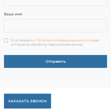
ЗАКАЗАТЬ ЗВОНОК
+7 (351) 214-36-26
+7 (922) 74-71-055
+7 (965) 85-89-377
г. Миасс, Тургоякское шоссе, 11/63, оф.19
uraltranzit@inbox.ru
Каталог запчастей