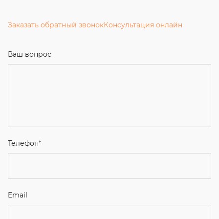
Заказать обратный звонок
Консультация онлайн
Ваш вопрос
Телефон
*
Email
Ваше имя
Я соглашаюсь с
Политикой конфиденциальности
и даю
согласие на обработку персональных данных.
Отправить