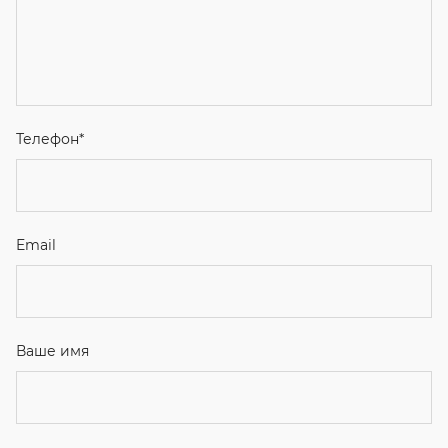
Телефон
*
Email
Ваше имя
Я соглашаюсь с
Политикой конфиденциальности
и даю
согласие на обработку персональных данных.
Отправить
ЗАКАЗАТЬ ЗВОНОК