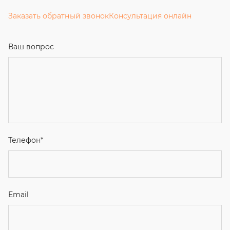
Заказать обратный звонок
Консультация онлайн
Ваш вопрос
Телефон
*
Email
Ваше имя
Я соглашаюсь с
Политикой конфиденциальности
и даю
согласие на обработку персональных данных.
Отправить