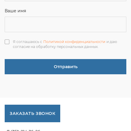
ЗАКАЗАТЬ ЗВОНОК
+7 (351) 214-36-26
+7 (922) 74-71-055
+7 (965) 85-89-377
г. Миасс, Тургоякское шоссе, 11/63, оф.19
uraltranzit@inbox.ru
Каталог запчастей
Спецпредложения