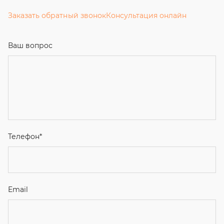
Заказать обратный звонок
Консультация онлайн
Ваш вопрос
Телефон
*
Email
Ваше имя
Я соглашаюсь с
Политикой конфиденциальности
и даю
согласие на обработку персональных данных.
Отправить