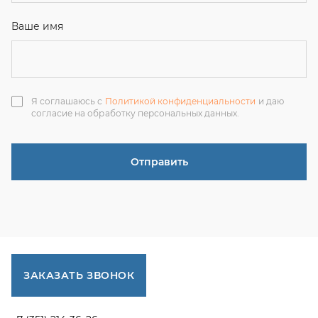
ЗАКАЗАТЬ ЗВОНОК
+7 (351) 214-36-26
+7 (922) 74-71-055
+7 (965) 85-89-377
г. Миасс, Тургоякское шоссе, 11/63, оф.19
uraltranzit@inbox.ru
Каталог запчастей
Спецпредложения