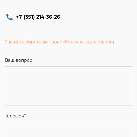
+7 (351) 214-36-26
Заказать обратный звонок
Консультация онлайн
Ваш вопрос
Телефон
*
Email
Ваше имя
Я соглашаюсь с
Политикой конфиденциальности
и даю
согласие на обработку персональных данных.