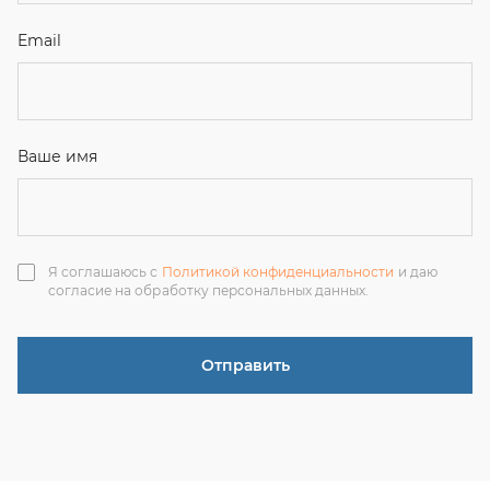
Отправить
ЗАКАЗАТЬ ЗВОНОК
+7 (351) 214-36-26
+7 (922) 74-71-055
+7 (965) 85-89-377
г. Миасс, Тургоякское шоссе, 11/63, оф.19
uraltranzit@inbox.ru