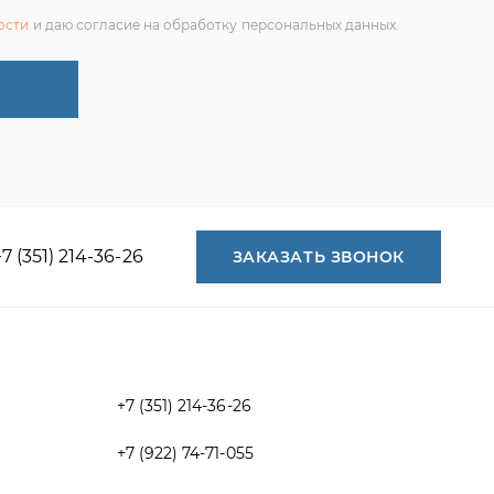
+7 (351) 214-36-26
ЗАКАЗАТЬ ЗВОНОК
+7 (351) 214-36-26
+7 (922) 74-71-055
+7 (965) 85-89-377
г. Миасс, Тургоякское шоссе, 11/63,
оф.19
uraltranzit@inbox.ru