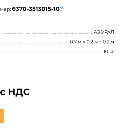
6370-3513015-10
мер:
:
АЗ УРАЛ
0.7 м × 0.2 м × 0.2 м
10
кг
₽
с НДС