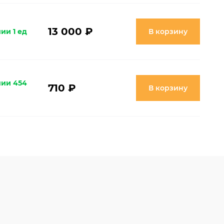
13 000 ₽
ии 1 ед
В корзину
чии 454
710 ₽
В корзину