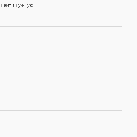
м найти нужную
ости
и даю согласие на обработку персональных данных.