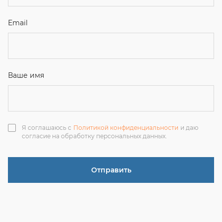
Отправить
ЗАКАЗАТЬ ЗВОНОК
+7 (351) 214-36-26
+7 (922) 74-71-055
+7 (965) 85-89-377
г. Миасс, Тургоякское шоссе, 11/63, оф.19