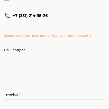
+7 (351) 214-36-26
Заказать обратный звонок
Консультация онлайн
Ваш вопрос
Телефон
*
Email
Ваше имя
Я соглашаюсь с
Политикой конфиденциальности
и даю
согласие на обработку персональных данных.