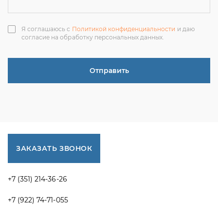
ЗАКАЗАТЬ ЗВОНОК
+7 (351) 214-36-26
+7 (922) 74-71-055
+7 (965) 85-89-377
г. Миасс, Тургоякское шоссе, 11/63, оф.19
uraltranzit@inbox.ru
Каталог запчастей
Спецпредложения
Графические каталоги УРАЛ
Доставка и оплата