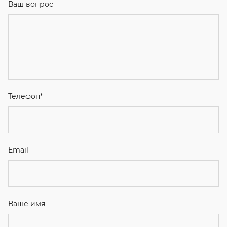
Ваш вопрос
Телефон
*
Email
Ваше имя
Я соглашаюсь с
Политикой конфиденциальности
и даю
согласие на обработку персональных данных.
Отправить