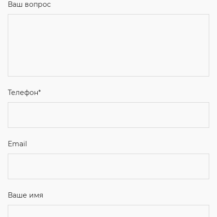
Ваш вопрос
Телефон
*
Email
Ваше имя
Я соглашаюсь с
Политикой конфиденциальности
и даю
согласие на обработку персональных данных.
Отправить