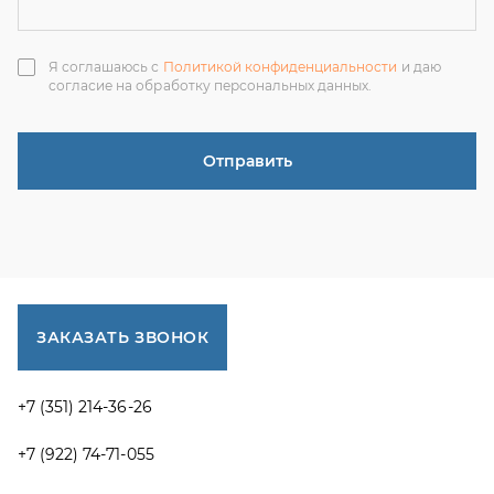
ЗАКАЗАТЬ ЗВОНОК
+7 (351) 214-36-26
+7 (922) 74-71-055
+7 (965) 85-89-377
г. Миасс, Тургоякское шоссе, 11/63, оф.19
uraltranzit@inbox.ru
Каталог запчастей
Спецпредложения
Графические каталоги УРАЛ
Доставка и оплата