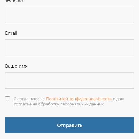
Я соглашаюсь с
Политикой конфиденциальности
и даю
согласие на обработку персональных данных.
Отправить
ЗАКАЗАТЬ ЗВОНОК
+7 (351) 214-36-26
+7 (922) 74-71-055
+7 (965) 85-89-377