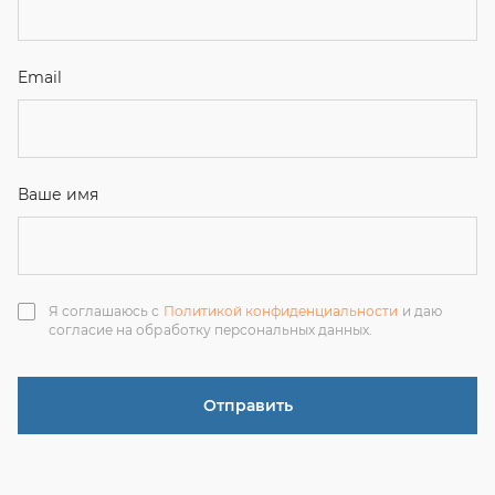
согласие на обработку персональных данных.
Отправить
ЗАКАЗАТЬ ЗВОНОК
+7 (351) 214-36-26
+7 (922) 74-71-055
+7 (965) 85-89-377
г. Миасс, Тургоякское шоссе, 11/63, оф.19