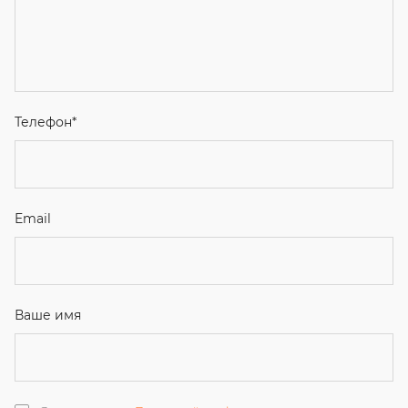
Телефон
*
Email
Ваше имя
Я соглашаюсь с
Политикой конфиденциальности
и даю
согласие на обработку персональных данных.
Отправить
ЗАКАЗАТЬ ЗВОНОК