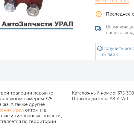
Купить в 1 клик
Последнее 
Возможна до
нашего скла
Получить кон
онлайн
евой трапеции левый (с
Каталожный номер:
375-300
аталожным номером 375-
Производитель:
АЗ УРАЛ
аказ. А также другие
ления Урал
оптом и в
ертифицированные аналоги,
ествляется по территории