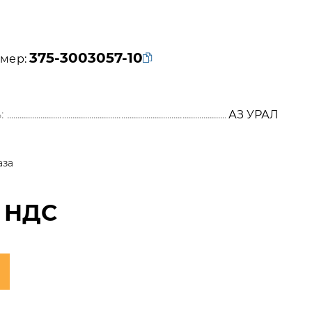
375-3003057-10
мер:
:
АЗ УРАЛ
аза
 НДС