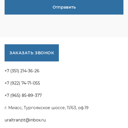
+7 (922) 74-71-055
+7 (965) 85-89-377
г. Миасс, Тургоякское шоссе, 11/63, оф.19
uraltranzit@inbox.ru
Каталог запчастей
Спецпредложения
Графические каталоги УРАЛ
Доставка и оплата
Гарантии
Новости и акции