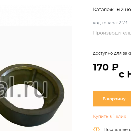
Каталожный но
код товара:
2173
Производитель
доступно для зак
170 ₽
с 
В корзину
Купить в 1 клик
Последнее 