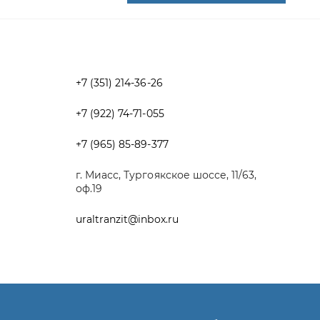
+7 (922) 74-71-055
+7 (965) 85-89-377
г. Миасс, Тургоякское шоссе, 11/63,
оф.19
uraltranzit@inbox.ru
Разработка -
ALGUS