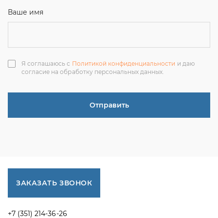
ЗАКАЗАТЬ ЗВОНОК
+7 (351) 214-36-26
+7 (922) 74-71-055
+7 (965) 85-89-377
г. Миасс, Тургоякское шоссе, 11/63, оф.19
uraltranzit@inbox.ru
Каталог запчастей
Спецпредложения