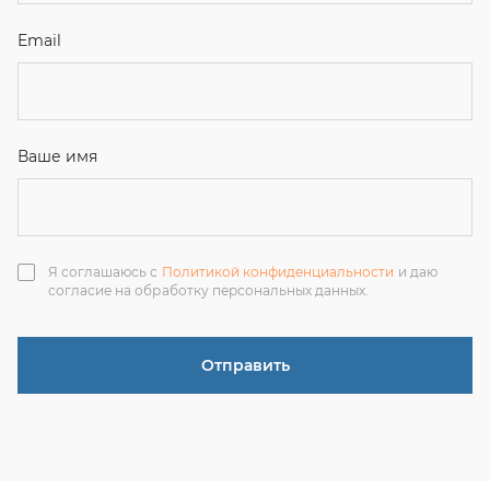
Отправить
ЗАКАЗАТЬ ЗВОНОК
+7 (351) 214-36-26
+7 (922) 74-71-055
+7 (965) 85-89-377
г. Миасс, Тургоякское шоссе, 11/63, оф.19
uraltranzit@inbox.ru