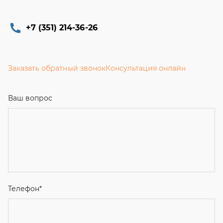
+7 (351) 214-36-26
Заказать обратный звонок
Консультация онлайн
Ваш вопрос
Телефон
*
Email
Ваше имя
Я соглашаюсь с
Политикой конфиденциальности
и даю
согласие на обработку персональных данных.