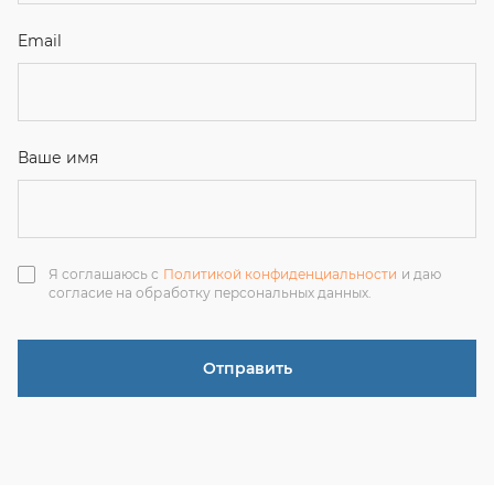
Отправить
ЗАКАЗАТЬ ЗВОНОК
+7 (351) 214-36-26
+7 (922) 74-71-055
+7 (965) 85-89-377
г. Миасс, Тургоякское шоссе, 11/63, оф.19
uraltranzit@inbox.ru