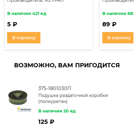
Производитель:
АЗ УРАЛ
Производител
переключения передач Р/К
В наличии 421 ед
В наличии 68
5 ₽
89 ₽
В корзину
В корзину
ВОЗМОЖНО, ВАМ ПРИГОДИТСЯ
375-1801030П
Подушка раздаточной коробки
(полиуретан)
В наличии 20 ед
125 ₽