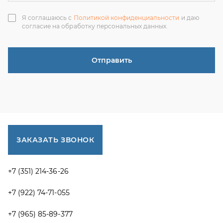
+7 (351) 214-36-26
+7 (922) 74-71-055
+7 (965) 85-89-377
г. Миасс, Тургоякское шоссе, 11/63, оф.19
uraltranzit@inbox.ru
Каталог запчастей
Спецпредложения
Графические каталоги УРАЛ
Доставка и оплата