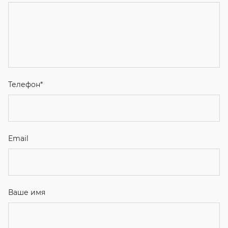
Телефон
*
Email
Ваше имя
Я соглашаюсь с
Политикой конфиденциальности
и даю
согласие на обработку персональных данных.
Отправить
ЗАКАЗАТЬ ЗВОНОК