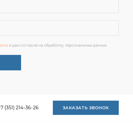
ости
и даю согласие на обработку персональных данных.
+7 (351) 214-36-26
ЗАКАЗАТЬ ЗВОНОК
+7 (351) 214-36-26
+7 (922) 74-71-055
+7 (965) 85-89-377