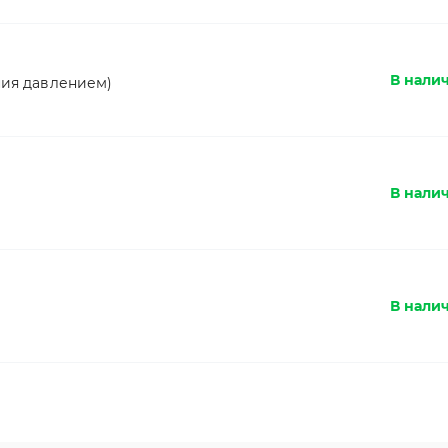
В налич
ния давлением)
В налич
В нали