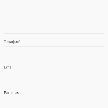
Телефон
*
Email
Ваше имя
Я соглашаюсь с
Политикой конфиденциальности
и даю
согласие на обработку персональных данных.
Отправить
ЗАКАЗАТЬ ЗВОНОК