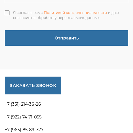
+7 (351) 214-36-26
+7 (922) 74-71-055
+7 (965) 85-89-377
г. Миасс, Тургоякское шоссе, 11/63, оф.19
uraltranzit@inbox.ru
Каталог запчастей
Спецпредложения
Графические каталоги УРАЛ
Доставка и оплата