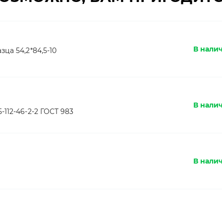
В налич
ца 54,2*84,5-10
В нали
112-46-2-2 ГОСТ 983
В нали