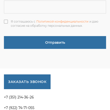
ЗАКАЗАТЬ ЗВОНОК
+7 (351) 214-36-26
+7 (922) 74-71-055
+7 (965) 85-89-377
г. Миасс, Тургоякское шоссе, 11/63, оф.19
uraltranzit@inbox.ru
Каталог запчастей
Спецпредложения
Графические каталоги УРАЛ