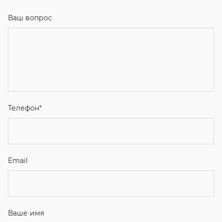
Ваш вопрос
Телефон
*
Email
Ваше имя
Я соглашаюсь с
Политикой конфиденциальности
и даю
согласие на обработку персональных данных.
Отправить