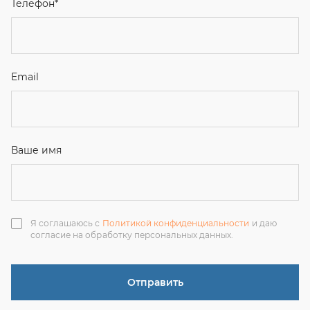
Я соглашаюсь с
Политикой конфиденциальности
и даю
согласие на обработку персональных данных.
Отправить
ЗАКАЗАТЬ ЗВОНОК
+7 (351) 214-36-26
+7 (922) 74-71-055
+7 (965) 85-89-377