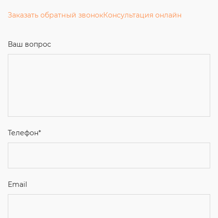
Заказать обратный звонок
Консультация онлайн
Ваш вопрос
Телефон
*
Email
Ваше имя
Я соглашаюсь с
Политикой конфиденциальности
и даю
согласие на обработку персональных данных.
Отправить