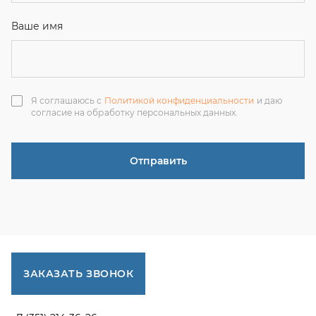
ЗАКАЗАТЬ ЗВОНОК
+7 (351) 214-36-26
+7 (922) 74-71-055
+7 (965) 85-89-377
г. Миасс, Тургоякское шоссе, 11/63, оф.19
uraltranzit@inbox.ru
Каталог запчастей
Спецпредложения