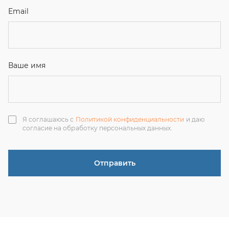
Отправить
ЗАКАЗАТЬ ЗВОНОК
+7 (351) 214-36-26
+7 (922) 74-71-055
+7 (965) 85-89-377
г. Миасс, Тургоякское шоссе, 11/63, оф.19
uraltranzit@inbox.ru