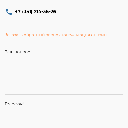
+7 (351) 214-36-26
Заказать обратный звонок
Консультация онлайн
Ваш вопрос
Телефон
*
Email
Ваше имя
Я соглашаюсь с
Политикой конфиденциальности
и даю
согласие на обработку персональных данных.