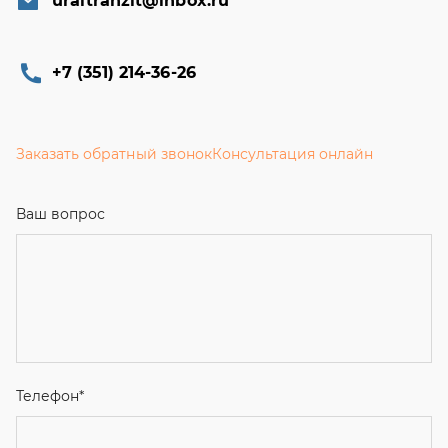
uraltranzit@inbox.ru
+7 (351) 214-36-26
Заказать обратный звонок
Консультация онлайн
Ваш вопрос
Телефон
*
Email
Ваше имя
Я соглашаюсь с
Политикой конфиденциальности
и даю
согласие на обработку персональных данных.