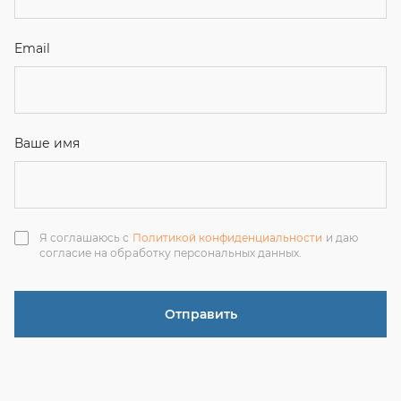
Отправить
ЗАКАЗАТЬ ЗВОНОК
+7 (351) 214-36-26
+7 (922) 74-71-055
+7 (965) 85-89-377
г. Миасс, Тургоякское шоссе, 11/63, оф.19