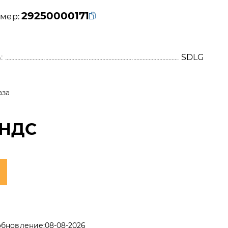
29250000171
мер:
:
SDLG
аза
 НДС
обновление:
08-08-2026