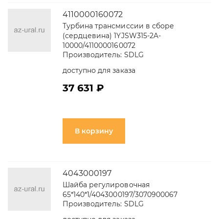
4110000160072
Турбина трансмиссии в сборе
(сердцевина) 1YJSW315-2A-
10000/4110000160072
Производитель:
SDLG
доступно для заказа
37 631 ₽
В корзину
4043000197
Шайба регулировочная
65*140*1/4043000197/3070900067
Производитель:
SDLG