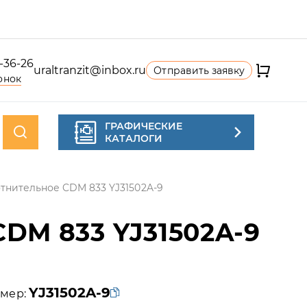
4-36-26
uraltranzit@inbox.ru
Отправить заявку
онок
ГРАФИЧЕСКИЕ
КАТАЛОГИ
тнительное CDM 833 YJ31502A-9
M 833 YJ31502A-9
YJ31502A-9
мер: