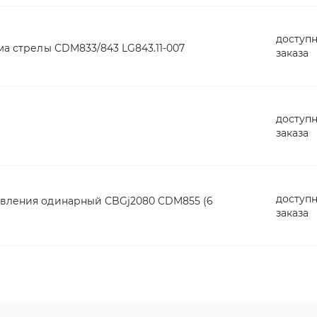
доступн
ма стрелы CDM833/843 LG843.11-007
заказа
доступн
заказа
доступн
авления одинарный CBGj2080 CDM855 (6
заказа