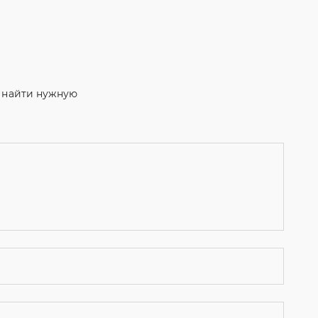
м найти нужную
ости
и даю согласие на обработку персональных данных.