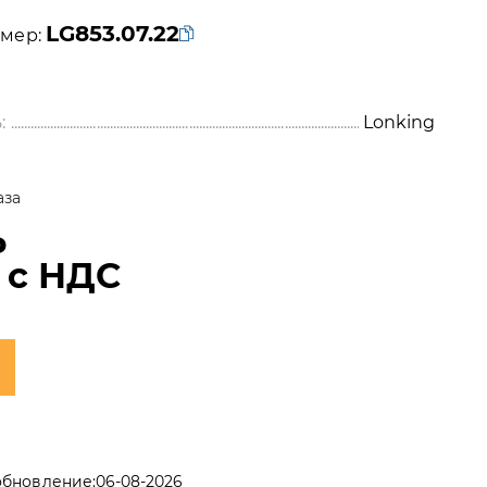
LG853.07.22
мер:
:
Lonking
аза
₽
с НДС
обновление:
06-08-2026