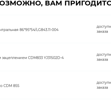
ОЗМОЖНО, ВАМ ПРИГОДИТ
доступн
тральная 86*95*54/LG843.11-004
заказа
доступн
 зацеплением CDM833 YJ31502D-4
заказа
доступн
го CDM 855
заказа