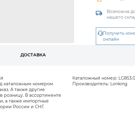
Возможна до
нашего скла
Получить кон
онлайн
ДОСТАВКА
ий
Каталожный номер:
LG853.0
под каталожным номером
Производитель:
Lonking
аказ. А также другие
в розницу. В ассортименте
и, а также импортные
тории России и СНГ.