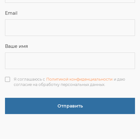
Отправить
ЗАКАЗАТЬ ЗВОНОК
+7 (351) 214-36-26
+7 (922) 74-71-055
+7 (965) 85-89-377
г. Миасс, Тургоякское шоссе, 11/63, оф.19
uraltranzit@inbox.ru