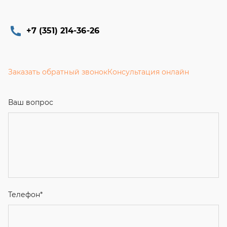
+7 (351) 214-36-26
Заказать обратный звонок
Консультация онлайн
Ваш вопрос
Телефон
*
Email
Ваше имя
Я соглашаюсь с
Политикой конфиденциальности
и даю
согласие на обработку персональных данных.