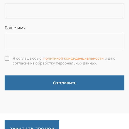
ЗАКАЗАТЬ ЗВОНОК
+7 (351) 214-36-26
+7 (922) 74-71-055
+7 (965) 85-89-377
г. Миасс, Тургоякское шоссе, 11/63, оф.19
uraltranzit@inbox.ru
Каталог запчастей