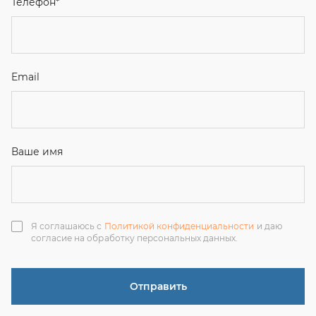
Я соглашаюсь с
Политикой конфиденциальности
и даю
согласие на обработку персональных данных.
Отправить
ЗАКАЗАТЬ ЗВОНОК
+7 (351) 214-36-26
+7 (922) 74-71-055
+7 (965) 85-89-377