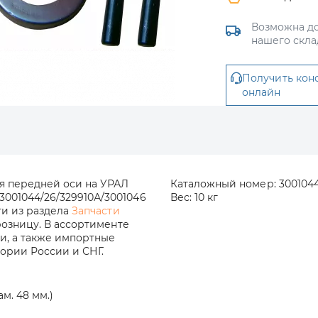
Возможна до
нашего скла
Получить кон
онлайн
я передней оси на УРАЛ
Каталожный номер:
300104
001044/26/329910А/3001046
Вес:
10 кг
ти из раздела
Запчасти
розницу. В ассортименте
и, а также импортные
тории России и СНГ.
м. 48 мм.)