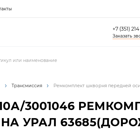
такты
+7 (351) 21
Заказать зв
е
Трансмиссия
Ремкомплект шкворня передней оси
10А/3001046
РЕМКОМП
НА УРАЛ 63685(ДОР