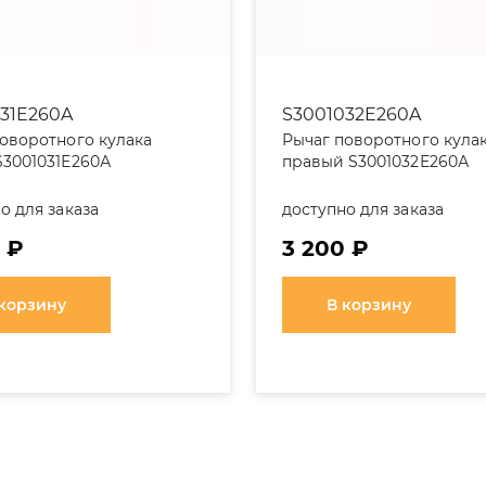
31E260A
S3001032E260A
оворотного кулака
Рычаг поворотного кула
S3001031Е260А
правый S3001032Е260А
о для заказа
доступно для заказа
 ₽
3 200 ₽
 корзину
В корзину