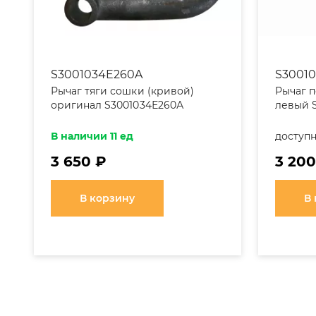
S3001034E260A
S30010
Рычаг тяги сошки (кривой)
Рычаг п
оригинал S3001034Е260А
левый 
(3001034Е260А)
В наличии 11 ед
доступн
3 650 ₽
3 200
В корзину
В