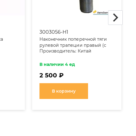
3003056-H1
ка
Наконечник поперечной тяги
рулевой трапеции правый (с
Производитель:
Китай
пыльником, гайкой) 3003056-1Н
(3003056-Н1)
В наличии 4 ед
2 500 ₽
В корзину