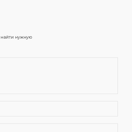
м найти нужную
ости
и даю согласие на обработку персональных данных.