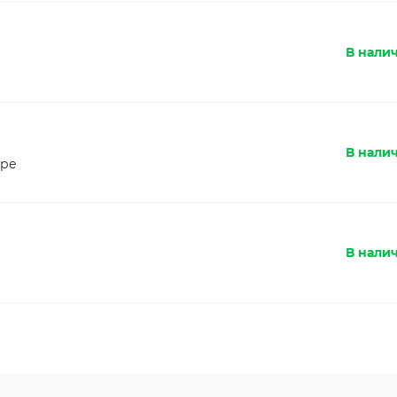
В налич
В нали
оре
В нали