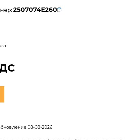
2507074Е260
мер:
аза
НДС
обновление:
08-08-2026