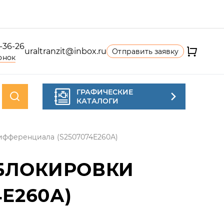
4-36-26
uraltranzit@inbox.ru
Отправить заявку
онок
ГРАФИЧЕСКИЕ
КАТАЛОГИ
ифференциала (S2507074Е260А)
БЛОКИРОВКИ
Е260А)