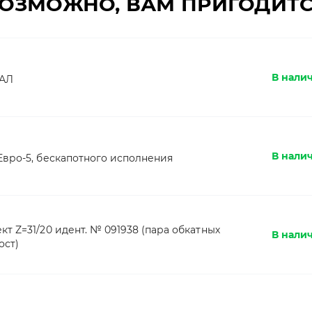
ОЗМОЖНО, ВАМ ПРИГОДИТ
В налич
РАЛ
В нали
Евро-5, бескапотного исполнения
т Z=31/20 идент. № 091938 (пара обкатных
В налич
ост)