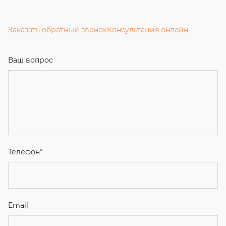
Заказать обратный звонок
Консультация онлайн
Ваш вопрос
Телефон
*
Email
Ваше имя
Я соглашаюсь с
Политикой конфиденциальности
и даю
согласие на обработку персональных данных.
Отправить