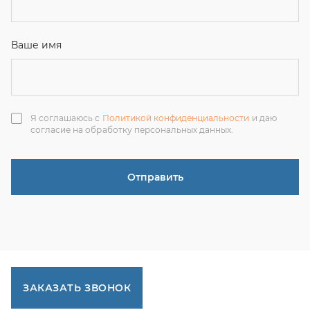
ЗАКАЗАТЬ ЗВОНОК
+7 (351) 214-36-26
+7 (922) 74-71-055
+7 (965) 85-89-377
г. Миасс, Тургоякское шоссе, 11/63, оф.19
uraltranzit@inbox.ru
Каталог запчастей