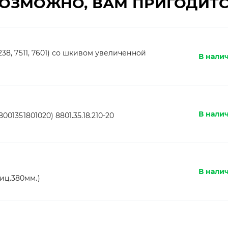
ОЗМОЖНО, ВАМ ПРИГОДИТ
238, 7511, 7601) со шкивом увеличенной
В налич
В налич
001351801020) 8801.35.18.210-20
В налич
иц.380мм.)