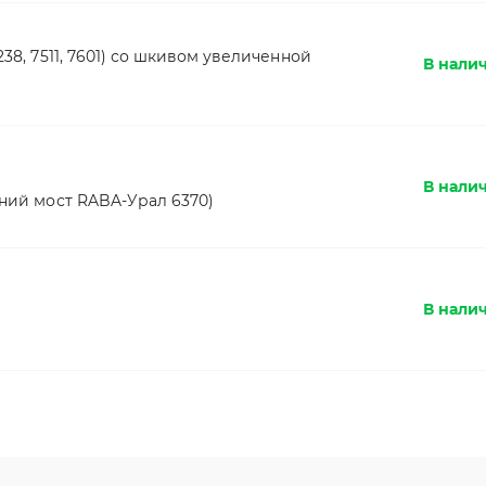
238, 7511, 7601) со шкивом увеличенной
В налич
В нали
дний мост RABA-Урал 6370)
В нали