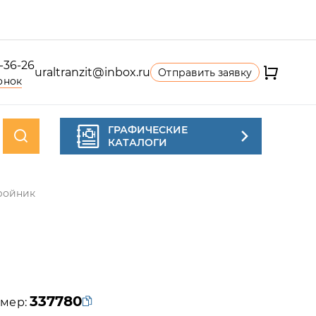
4-36-26
uraltranzit@inbox.ru
Отправить заявку
онок
ГРАФИЧЕСКИЕ
КАТАЛОГИ
ройник
337780
мер: