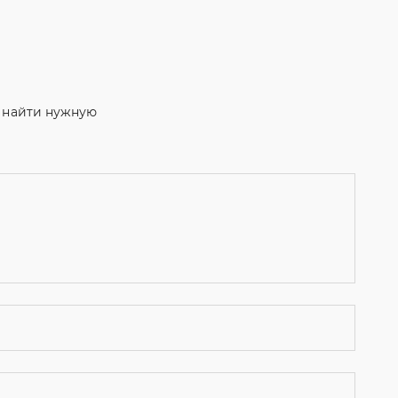
м найти нужную
ости
и даю согласие на обработку персональных данных.