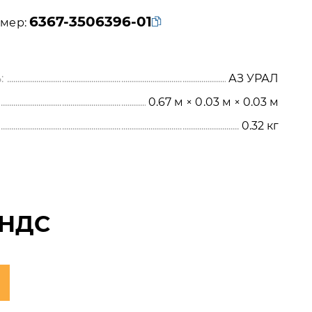
6367-3506396-01
мер:
:
АЗ УРАЛ
0.67 м × 0.03 м × 0.03 м
0.32
кг
 НДС