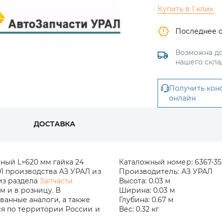
Купить в 1 клик
Последнее 
Возможна до
нашего скла
Получить кон
онлайн
ДОСТАВКА
ный L=620 мм гайка 24
Каталожный номер:
6367-35
1 производства АЗ УРАЛ из
Производитель:
АЗ УРАЛ
 из раздела
Запчасти
Высота:
0.03 м
м и в розницу. В
Ширина:
0.03 м
анные аналоги, а также
Глубина:
0.67 м
ся по территории России и
Вес:
0.32 кг