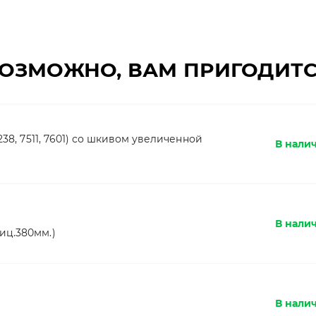
ОЗМОЖНО, ВАМ ПРИГОДИТ
238, 7511, 7601) со шкивом увеличенной
В налич
В налич
иц.380мм.)
В нали