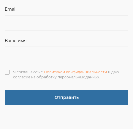
Отправить
ЗАКАЗАТЬ ЗВОНОК
+7 (351) 214-36-26
+7 (922) 74-71-055
+7 (965) 85-89-377
г. Миасс, Тургоякское шоссе, 11/63, оф.19
uraltranzit@inbox.ru