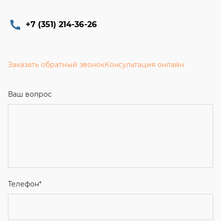
+7 (351) 214-36-26
Заказать обратный звонок
Консультация онлайн
Ваш вопрос
Телефон
*
Email
Ваше имя
Я соглашаюсь с
Политикой конфиденциальности
и даю
согласие на обработку персональных данных.