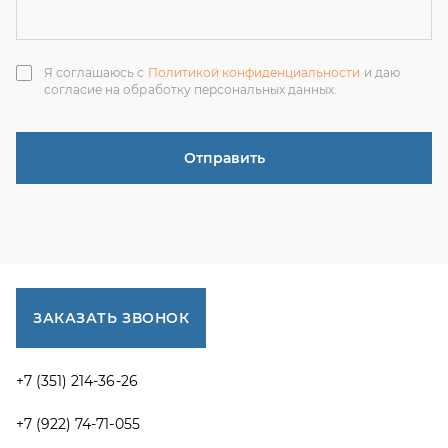
ЗАКАЗАТЬ ЗВОНОК
+7 (351) 214-36-26
+7 (922) 74-71-055
+7 (965) 85-89-377
г. Миасс, Тургоякское шоссе, 11/63, оф.19
uraltranzit@inbox.ru
Каталог запчастей
Спецпредложения
Графические каталоги УРАЛ
Доставка и оплата