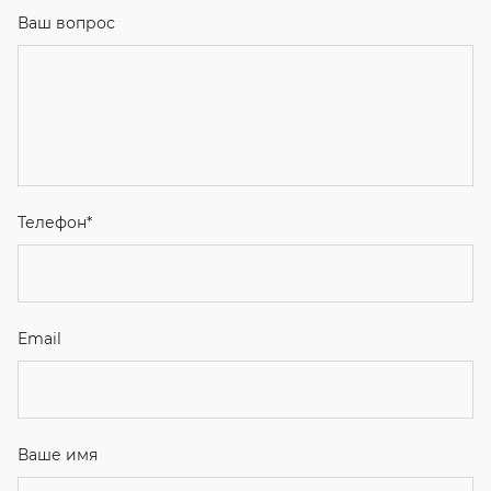
Ваш вопрос
Телефон
*
Email
Ваше имя
Я соглашаюсь с
Политикой конфиденциальности
и даю
согласие на обработку персональных данных.
Отправить