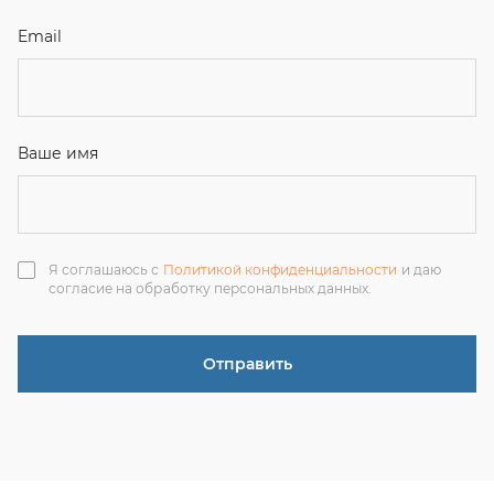
Отправить
ЗАКАЗАТЬ ЗВОНОК
+7 (351) 214-36-26
+7 (922) 74-71-055
+7 (965) 85-89-377
г. Миасс, Тургоякское шоссе, 11/63, оф.19
uraltranzit@inbox.ru