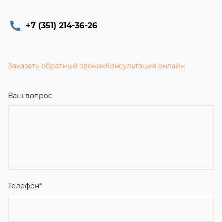
+7 (351) 214-36-26
Заказать обратный звонок
Консультация онлайн
Ваш вопрос
Телефон
*
Email
Ваше имя
Я соглашаюсь с
Политикой конфиденциальности
и даю
согласие на обработку персональных данных.