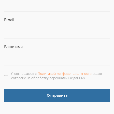
Я соглашаюсь с
Политикой конфиденциальности
и даю
согласие на обработку персональных данных.
Отправить
ЗАКАЗАТЬ ЗВОНОК
+7 (351) 214-36-26
+7 (922) 74-71-055
+7 (965) 85-89-377
г. Миасс, Тургоякское шоссе, 11/63, оф.19